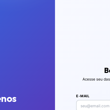
B
Acesse seu das
enos
E-MAIL