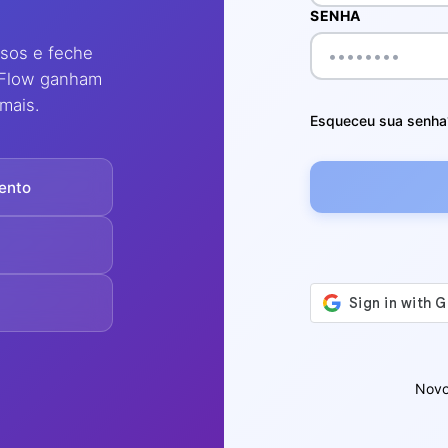
SENHA
ssos e feche
oFlow ganham
mais.
Esqueceu sua senha
ento
Novo